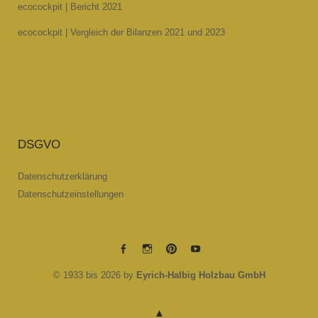
ecocockpit | Bericht 2021
ecocockpit | Vergleich der Bilanzen 2021 und 2023
DSGVO
Datenschutzerklärung
Datenschutzeinstellungen
EYRICH-
EYRICH-
EYRICH-
EYRICH-
© 1933 bis 2026 by
Eyrich-Halbig Holzbau GmbH
HALBIG
HALBIG
HALBIG
HALBIG
HOLZBAU
HOLZBAU
HOLZBAU
HOLZBAU
@
@
@
@