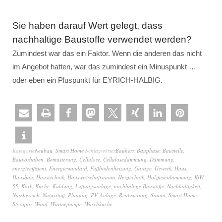
Sie haben darauf Wert gelegt, dass
nachhaltige Baustoffe verwendet werden?
Zumindest war das ein Faktor. Wenn die anderen das nicht
im Angebot hatten, war das zumindest ein Minuspunkt …
oder eben ein Pluspunkt für EYRICH-HALBIG.
Kategorie
Neubau
,
Smart Home
Schlagwörter
Bauherr
,
Bauphase
,
Baustelle
,
Bauvorhaben
,
Bemusterung
,
Cellulose
,
Cellulosedämmung
,
Dämmung
,
energieeffizient
,
Energiestandard
,
Fußbodenheizung
,
Garage
,
Gewerk
,
Haus
,
Hausbau
,
Haustechnik
,
Hauswirtschaftsraum
,
Heiztechnik
,
Holzfaserdämmung
,
KfW
55
,
Kork
,
Küche
,
Kühlung
,
Lüftungsanlage
,
nachhaltige Baustoffe
,
Nachhaltigkeit
,
Nassbereich
,
Naturstoff
,
Planung
,
PV-Anlage
,
Realisierung
,
Sauna
,
Smart Home
,
Styropor
,
Wand
,
Wärmepumpe
,
Waschküche