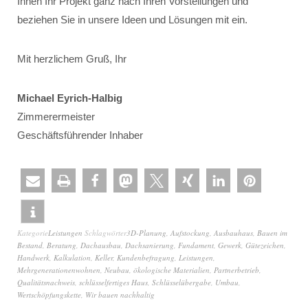
Ihnen Ihr Projekt ganz nach Ihren Vorstellungen und
beziehen Sie in unsere Ideen und Lösungen mit ein.
Mit herzlichem Gruß, Ihr
Michael Eyrich-Halbig
Zimmerermeister
Geschäftsführender Inhaber
Kategorie
Leistungen
Schlagwörter
3D-Planung
,
Aufstockung
,
Ausbauhaus
,
Bauen im
Bestand
,
Beratung
,
Dachausbau
,
Dachsanierung
,
Fundament
,
Gewerk
,
Gütezeichen
,
Handwerk
,
Kalkulation
,
Keller
,
Kundenbefragung
,
Leistungen
,
Mehrgenerationenwohnen
,
Neubau
,
ökologische Materialien
,
Partnerbetrieb
,
Qualitätsnachweis
,
schlüsselfertiges Haus
,
Schlüsselübergabe
,
Umbau
,
Wertschöpfungskette
,
Wir bauen nachhaltig