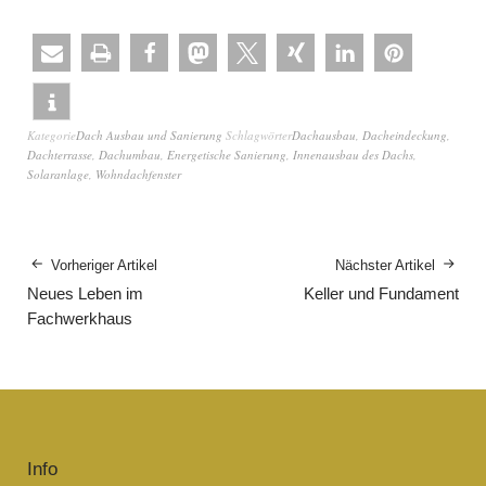
Kategorie
Dach Ausbau und Sanierung
Schlagwörter
Dachausbau
,
Dacheindeckung
,
Dachterrasse
,
Dachumbau
,
Energetische Sanierung
,
Innenausbau des Dachs
,
Solaranlage
,
Wohndachfenster
Vorheriger Artikel
Nächster Artikel
Neues Leben im
Keller und Fundament
Fachwerkhaus
Info