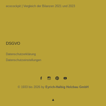
ecocockpit | Vergleich der Bilanzen 2021 und 2023
DSGVO
Datenschutzerklärung
Datenschutzeinstellungen
EYRICH-
EYRICH-
EYRICH-
EYRICH-
© 1933 bis 2026 by
Eyrich-Halbig Holzbau GmbH
HALBIG
HALBIG
HALBIG
HALBIG
HOLZBAU
HOLZBAU
HOLZBAU
HOLZBAU
@
@
@
@
Facebook
Instagram
Pinterest
Youtube