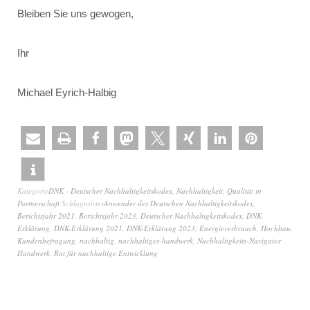
Bleiben Sie uns gewogen,
Ihr
Michael Eyrich-Halbig
Kategorie
DNK - Deutscher Nachhaltigkeitskodex
,
Nachhaltigkeit
,
Qualität in
Partnerschaft
Schlagwörter
Anwender des Deutschen Nachhaltigkeitskodex
,
Berichtsjahr 2021
,
Berichtsjahr 2023
,
Deutscher Nachhaltigkeitskodex
,
DNK-
Erklärung
,
DNK-Erklärung 2021
,
DNK-Erklärung 2023
,
Energieverbrauch
,
Hochbau
,
Kundenbefragung
,
nachhaltig
,
nachhaltiges-handwerk
,
Nachhaltigkeits-Navigator
Handwerk
,
Rat für nachhaltige Entwicklung