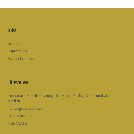
Info
Kontakt
Impressum
Partnerbetriebe
Hinweise
Hinweise | Marktforschung, Konzept, Marke, Kommunikation,
Medien
Haftungsausschluss
Urheberrechte
§ 36 VSBG