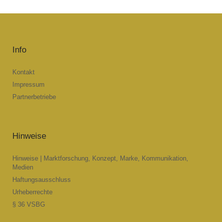
Info
Kontakt
Impressum
Partnerbetriebe
Hinweise
Hinweise | Marktforschung, Konzept, Marke, Kommunikation,
Medien
Haftungsausschluss
Urheberrechte
§ 36 VSBG