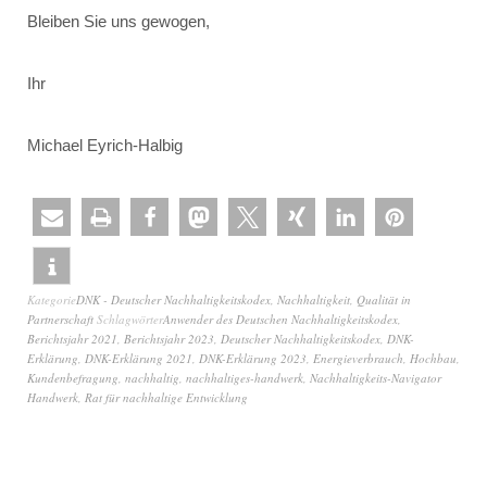
Bleiben Sie uns gewogen,
Ihr
Michael Eyrich-Halbig
Kategorie
DNK - Deutscher Nachhaltigkeitskodex
,
Nachhaltigkeit
,
Qualität in
Partnerschaft
Schlagwörter
Anwender des Deutschen Nachhaltigkeitskodex
,
Berichtsjahr 2021
,
Berichtsjahr 2023
,
Deutscher Nachhaltigkeitskodex
,
DNK-
Erklärung
,
DNK-Erklärung 2021
,
DNK-Erklärung 2023
,
Energieverbrauch
,
Hochbau
,
Kundenbefragung
,
nachhaltig
,
nachhaltiges-handwerk
,
Nachhaltigkeits-Navigator
Handwerk
,
Rat für nachhaltige Entwicklung