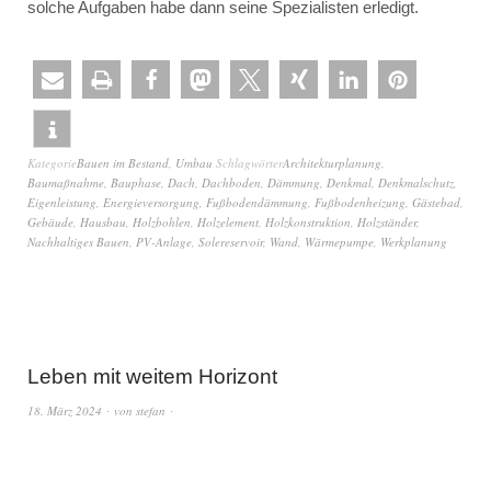
solche Aufgaben habe dann seine Spezialisten erledigt.
Kategorie
Bauen im Bestand
,
Umbau
Schlagwörter
Architekturplanung
,
Baumaßnahme
,
Bauphase
,
Dach
,
Dachboden
,
Dämmung
,
Denkmal
,
Denkmalschutz
,
Eigenleistung
,
Energieversorgung
,
Fußbodendämmung
,
Fußbodenheizung
,
Gästebad
,
Gebäude
,
Hausbau
,
Holzbohlen
,
Holzelement
,
Holzkonstruktion
,
Holzständer
,
Nachhaltiges Bauen
,
PV-Anlage
,
Solereservoir
,
Wand
,
Wärmepumpe
,
Werkplanung
Leben mit weitem Horizont
18. März 2024
von
stefan