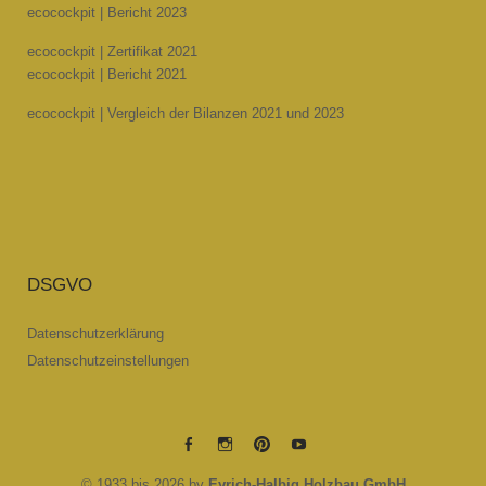
ecocockpit | Bericht 2023
ecocockpit | Zertifikat 2021
ecocockpit | Bericht 2021
ecocockpit | Vergleich der Bilanzen 2021 und 2023
DSGVO
Datenschutzerklärung
Datenschutzeinstellungen
EYRICH-
EYRICH-
EYRICH-
EYRICH-
© 1933 bis 2026 by
Eyrich-Halbig Holzbau GmbH