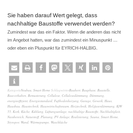
Sie haben darauf Wert gelegt, dass
nachhaltige Baustoffe verwendet werden?
Zumindest war das ein Faktor. Wenn die anderen das nicht
im Angebot hatten, war das zumindest ein Minuspunkt …
oder eben ein Pluspunkt für EYRICH-HALBIG.
Kategorie
Neubau
,
Smart Home
Schlagwörter
Bauherr
,
Bauphase
,
Baustelle
,
Bauvorhaben
,
Bemusterung
,
Cellulose
,
Cellulosedämmung
,
Dämmung
,
energieeffizient
,
Energiestandard
,
Fußbodenheizung
,
Garage
,
Gewerk
,
Haus
,
Hausbau
,
Haustechnik
,
Hauswirtschaftsraum
,
Heiztechnik
,
Holzfaserdämmung
,
KfW
55
,
Kork
,
Küche
,
Kühlung
,
Lüftungsanlage
,
nachhaltige Baustoffe
,
Nachhaltigkeit
,
Nassbereich
,
Naturstoff
,
Planung
,
PV-Anlage
,
Realisierung
,
Sauna
,
Smart Home
,
Styropor
,
Wand
,
Wärmepumpe
,
Waschküche