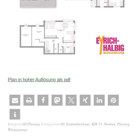
Plan in hoher Auflösung als pdf
Kategorie
3D-Planung
Schlagwörter
3D
,
Einfamilienhaus
,
KfW 55
,
Neubau
,
Planung
,
Wärmepumpe