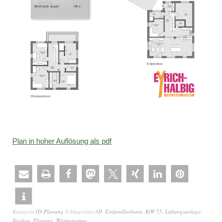
Plan in hoher Auflösung als pdf
Kategorie
3D-Planung
Schlagwörter
3D
,
Einfamilienhaus
,
KfW 55
,
Lüftungsanlage
,
Neubau
,
Planung
,
Wärmepumpe