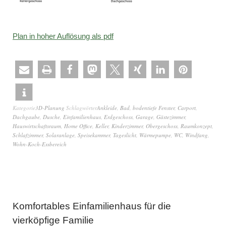
Plan in hoher Auflösung als pdf
Kategorie
3D-Planung
Schlagwörter
Ankleide
,
Bad
,
bodentiefe Fenster
,
Carport
,
Dachgaube
,
Dusche
,
Einfamilienhaus
,
Erdgeschoss
,
Garage
,
Gästezimmer
,
Hauswirtschaftsraum
,
Home Office
,
Keller
,
Kinderzimmer
,
Obergeschoss
,
Raumkonzept
,
Schlafzimmer
,
Solaranlage
,
Speisekammer
,
Tageslicht
,
Wärmepumpe
,
WC
,
Windfang
,
Wohn-Koch-Essbereich
Komfortables Einfamilienhaus für die
vierköpfige Familie