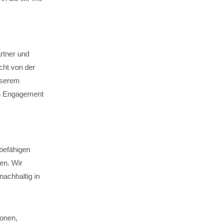
rtner und
cht von der
nserem
en Engagement
 befähigen
en. Wir
nachhaltig in
ionen,