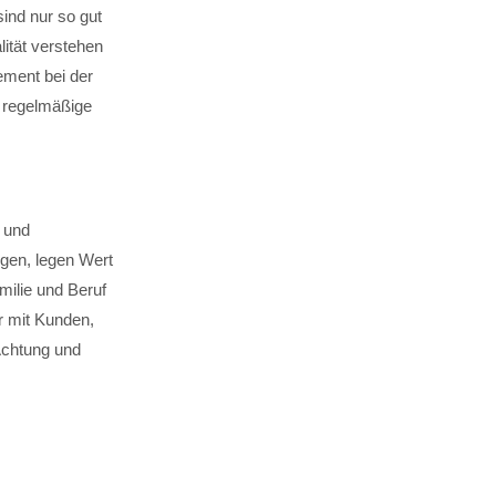
sind nur so gut
lität verstehen
ement bei der
h regelmäßige
 und
ngen, legen Wert
milie und Beruf
r mit Kunden,
 Achtung und