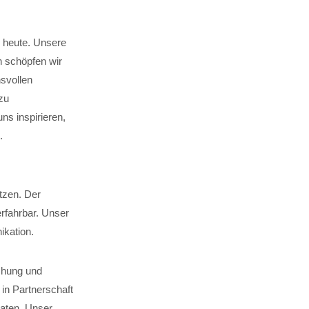
s heute. Unsere
n schöpfen wir
svollen
zu
s inspirieren,
.
tzen. Der
rfahrbar. Unser
ikation.
schung und
in Partnerschaft
katen. Unser