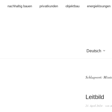
nachhaltig bauen
privatkunden
objektbau
energielösungen
Deutsch
Schlagwort:
Missi
Leitbild
21. April 2024
von
s