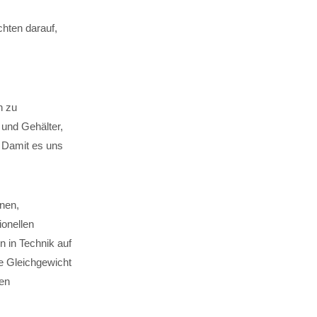
chten darauf,
n zu
und Gehälter,
 Damit es uns
nen,
ionellen
n in Technik auf
e Gleichgewicht
ßen