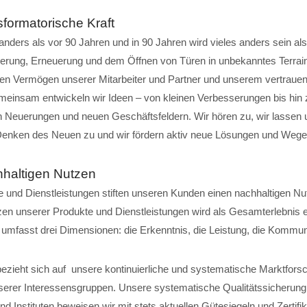
formatorische Kraft
 anders als vor 90 Jahren und in 90 Jahren wird vieles anders sein al
derung, Erneuerung und dem Öffnen von Türen in unbekanntes Terrai
en Vermögen unserer Mitarbeiter und Partner und unserem vertrauen
meinsam entwickeln wir Ideen – von kleinen Verbesserungen bis hin 
Neuerungen und neuen Geschäftsfeldern. Wir hören zu, wir lassen un
Denken des Neuen zu und wir fördern aktiv neue Lösungen und Wege
haltigen Nutzen
 und Dienstleistungen stiften unseren Kunden einen nachhaltigen Nu
zen unserer Produkte und Dienstleistungen wird als Gesamterlebnis e
umfasst drei Dimensionen: die Erkenntnis, die Leistung, die Kommun
bezieht sich auf unsere kontinuierliche und systematische Marktfor
erer Interessensgruppen. Unsere systematische Qualitätssicherung 
d Instituten beweisen wir mit stets aktuellen Gütesiegeln und Zertifi