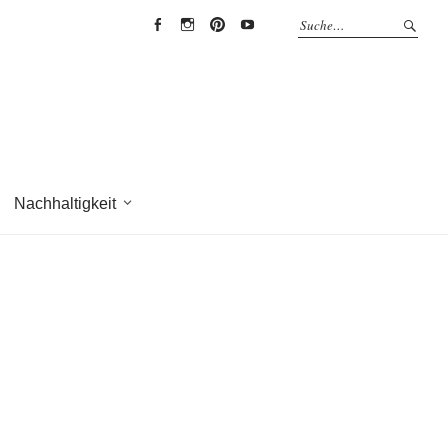
EYRICH-
EYRICH-
EYRICH-
EYRICH-
HALBIG
HALBIG
HALBIG
HALBIG
HOLZBAU
HOLZBAU
HOLZBAU
HOLZBAU
@
@
@
@
Facebook
Instagram
Pinterest
Youtube
Nachhaltigkeit