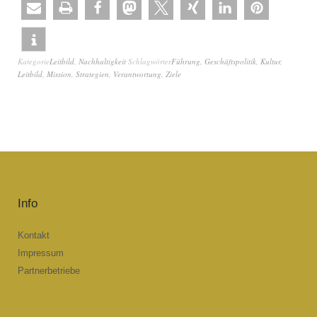
Kategorie
Leitbild
,
Nachhaltigkeit
Schlagwörter
Führung
,
Geschäftspolitik
,
Kultur
,
Leitbild
,
Mission
,
Strategien
,
Verantwortung
,
Ziele
Info
Kontakt
Impressum
Partnerbetriebe