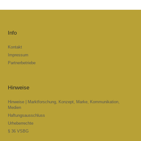
Info
Kontakt
Impressum
Partnerbetriebe
Hinweise
Hinweise | Marktforschung, Konzept, Marke, Kommunikation,
Medien
Haftungsausschluss
Urheberrechte
§ 36 VSBG