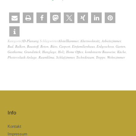
Kategorie
3D-Planung
Schlagwörter
Abstellkammer
,
Alterswohnsitz
,
Arbeitszimmer
,
Bad
,
Balkon
,
Baustoff
,
Beton
,
Büro
,
Carport
,
Einfamilienhaus
,
Erdgeschoss
,
Garten
,
Gastherme
,
Grundstück
,
Hanglage
,
Holz
,
Home Office
,
kombinierte Bauweise
,
Küche
,
Photovoltaik-Anlage
,
Raumklima
,
Schlafzimmer
,
Technikraum
,
Treppe
,
Wohnzimmer
Info
Kontakt
Impressum