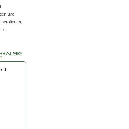
e
ägen und
perationen,
ern.