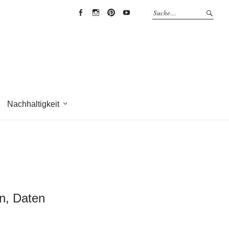
EYRICH-
EYRICH-
EYRICH-
EYRICH-
HALBIG
HALBIG
HALBIG
HALBIG
HOLZBAU
HOLZBAU
HOLZBAU
HOLZBAU
@
@
@
@
Facebook
Instagram
Pinterest
Youtube
Nachhaltigkeit
en, Daten