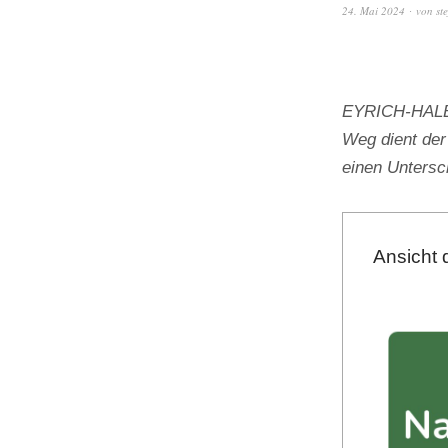
24. Mai 2024
von
st
EYRICH-HALBIG
Weg dient der
einen Unters
Ansicht 