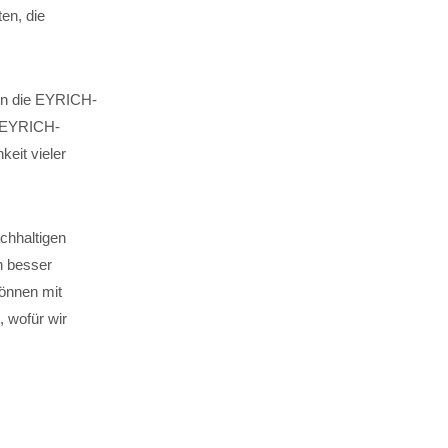
en, die
 in die EYRICH-
. EYRICH-
keit vieler
chhaltigen
n besser
können mit
 wofür wir