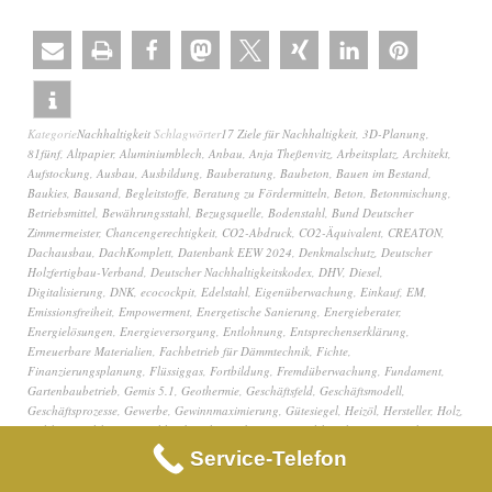
Kategorie
Nachhaltigkeit
Schlagwörter
17 Ziele für Nachhaltigkeit
,
3D-Planung
,
81fünf
,
Altpapier
,
Aluminiumblech
,
Anbau
,
Anja Theßenvitz
,
Arbeitsplatz
,
Architekt
,
Aufstockung
,
Ausbau
,
Ausbildung
,
Bauberatung
,
Baubeton
,
Bauen im Bestand
,
Baukies
,
Bausand
,
Begleitstoffe
,
Beratung zu Fördermitteln
,
Beton
,
Betonmischung
,
Betriebsmittel
,
Bewährungsstahl
,
Bezugsquelle
,
Bodenstahl
,
Bund Deutscher
Zimmermeister
,
Chancengerechtigkeit
,
CO2-Abdruck
,
CO2-Äquivalent
,
CREATON
,
Dachausbau
,
DachKomplett
,
Datenbank EEW 2024
,
Denkmalschutz
,
Deutscher
Holzfertigbau-Verband
,
Deutscher Nachhaltigkeitskodex
,
DHV
,
Diesel
,
Digitalisierung
,
DNK
,
ecocockpit
,
Edelstahl
,
Eigenüberwachung
,
Einkauf
,
EM
,
Emissionsfreiheit
,
Empowerment
,
Energetische Sanierung
,
Energieberater
,
Energielösungen
,
Energieversorgung
,
Entlohnung
,
Entsprechenserklärung
,
Erneuerbare Materialien
,
Fachbetrieb für Dämmtechnik
,
Fichte
,
Finanzierungsplanung
,
Flüssiggas
,
Fortbildung
,
Fremdüberwachung
,
Fundament
,
Gartenbaubetrieb
,
Gemis 5.1
,
Geothermie
,
Geschäftsfeld
,
Geschäftsmodell
,
Geschäftsprozesse
,
Gewerbe
,
Gewinnmaximierung
,
Gütesiegel
,
Heizöl
,
Hersteller
,
Holz
,
Holzbau
,
Holzbau Deutschland
,
Holzfaserdämmung
,
Holzhausbau
,
Infrastruktur
,
Innovation
,
Innovation und Infrastruktur
,
IT-Dienstleister
,
Kalkulation
,
Keller
,
Service-Telefon
Klebemittel
,
klimaneutral
,
klimaneutral wirtschaften
,
Klimaneutraler Betrieb
,
Klimaschutz
,
Kommunikation
,
Kooperation
,
Kostenvorteil
,
Kundenzufriedenheit
,