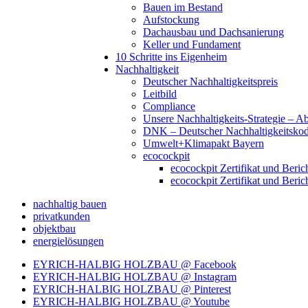
Bauen im Bestand
Aufstockung
Dachausbau und Dachsanierung
Keller und Fundament
10 Schritte ins Eigenheim
Nachhaltigkeit
Deutscher Nachhaltigkeitspreis
Leitbild
Compliance
Unsere Nachhaltigkeits-Strategie – A
DNK – Deutscher Nachhaltigkeitsko
Umwelt+Klimapakt Bayern
ecocockpit
ecocockpit Zertifikat und Beric
ecocockpit Zertifikat und Beric
nachhaltig bauen
privatkunden
objektbau
energielösungen
EYRICH-HALBIG HOLZBAU @ Facebook
EYRICH-HALBIG HOLZBAU @ Instagram
EYRICH-HALBIG HOLZBAU @ Pinterest
EYRICH-HALBIG HOLZBAU @ Youtube