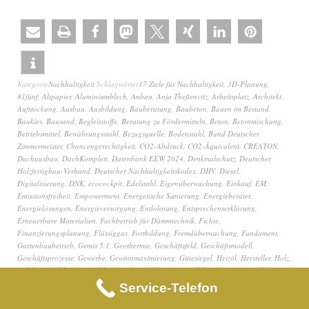
Kategorie
Nachhaltigkeit
Schlagwörter
17 Ziele für Nachhaltigkeit
,
3D-Planung
,
81fünf
,
Altpapier
,
Aluminiumblech
,
Anbau
,
Anja Theßenvitz
,
Arbeitsplatz
,
Architekt
,
Aufstockung
,
Ausbau
,
Ausbildung
,
Bauberatung
,
Baubeton
,
Bauen im Bestand
,
Baukies
,
Bausand
,
Begleitstoffe
,
Beratung zu Fördermitteln
,
Beton
,
Betonmischung
,
Betriebsmittel
,
Bewährungsstahl
,
Bezugsquelle
,
Bodenstahl
,
Bund Deutscher
Zimmermeister
,
Chancengerechtigkeit
,
CO2-Abdruck
,
CO2-Äquivalent
,
CREATON
,
Dachausbau
,
DachKomplett
,
Datenbank EEW 2024
,
Denkmalschutz
,
Deutscher
Holzfertigbau-Verband
,
Deutscher Nachhaltigkeitskodex
,
DHV
,
Diesel
,
Digitalisierung
,
DNK
,
ecocockpit
,
Edelstahl
,
Eigenüberwachung
,
Einkauf
,
EM
,
Emissionsfreiheit
,
Empowerment
,
Energetische Sanierung
,
Energieberater
,
Energielösungen
,
Energieversorgung
,
Entlohnung
,
Entsprechenserklärung
,
Erneuerbare Materialien
,
Fachbetrieb für Dämmtechnik
,
Fichte
,
Finanzierungsplanung
,
Flüssiggas
,
Fortbildung
,
Fremdüberwachung
,
Fundament
,
Gartenbaubetrieb
,
Gemis 5.1
,
Geothermie
,
Geschäftsfeld
,
Geschäftsmodell
,
Geschäftsprozesse
,
Gewerbe
,
Gewinnmaximierung
,
Gütesiegel
,
Heizöl
,
Hersteller
,
Holz
,
Holzbau
,
Holzbau Deutschland
,
Holzfaserdämmung
,
Holzhausbau
,
Infrastruktur
,
Innovation
,
Innovation und Infrastruktur
,
IT-Dienstleister
,
Kalkulation
,
Keller
,
Service-Telefon
Klebemittel
,
klimaneutral
,
klimaneutral wirtschaften
,
Klimaneutraler Betrieb
,
Klimaschutz
,
Kommunikation
,
Kooperation
,
Kostenvorteil
,
Kundenzufriedenheit
,