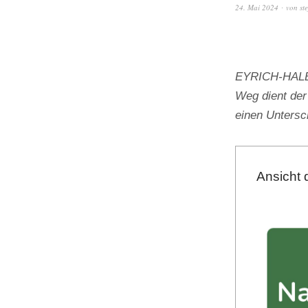
24. Mai 2024
von
st
EYRICH-HALBIG
Weg dient der
einen Unters
Ansicht 