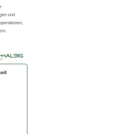
e
ägen und
perationen,
ern.