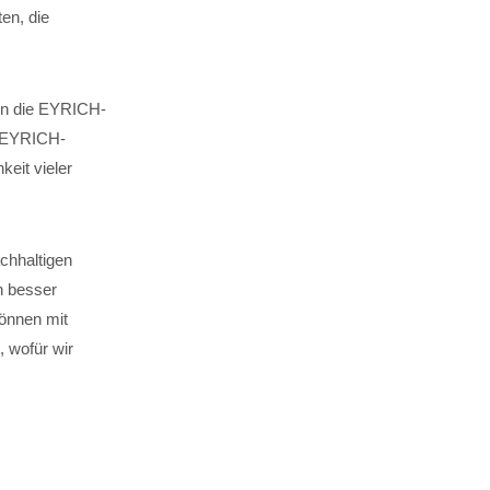
en, die
 in die EYRICH-
. EYRICH-
keit vieler
chhaltigen
n besser
können mit
 wofür wir