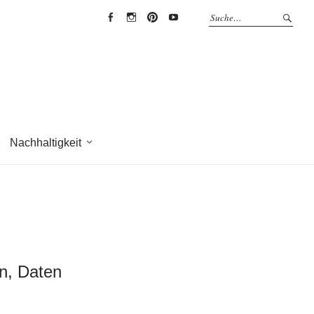
EYRICH-
EYRICH-
EYRICH-
EYRICH-
HALBIG
HALBIG
HALBIG
HALBIG
HOLZBAU
HOLZBAU
HOLZBAU
HOLZBAU
@
@
@
@
Facebook
Instagram
Pinterest
Youtube
Nachhaltigkeit
en, Daten