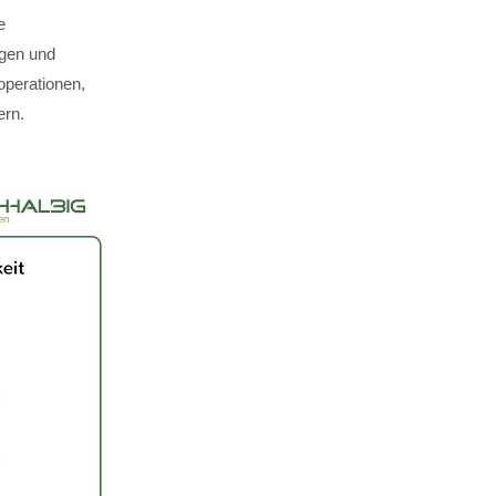
e
ägen und
perationen,
ern.