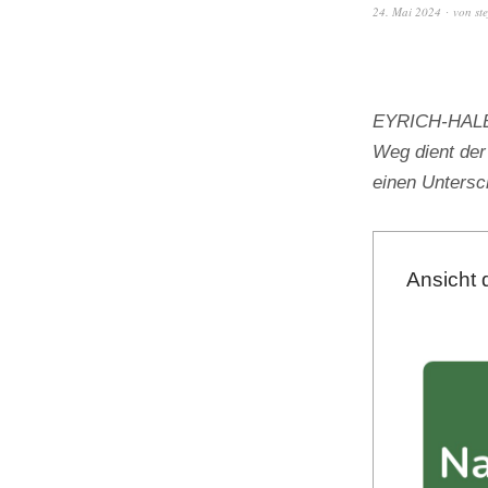
24. Mai 2024
von
st
EYRICH-HALBIG
Weg dient der
einen Unters
Ansicht 