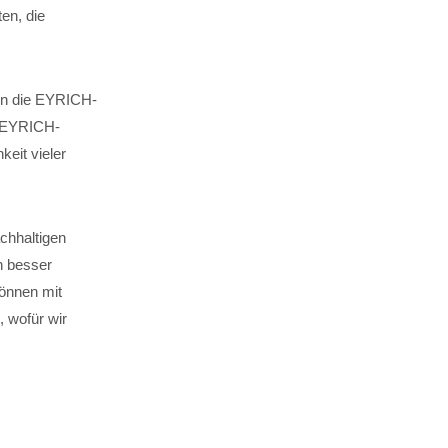
en, die
 in die EYRICH-
. EYRICH-
keit vieler
chhaltigen
n besser
können mit
 wofür wir