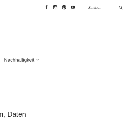
EYRICH-
EYRICH-
EYRICH-
EYRICH-
HALBIG
HALBIG
HALBIG
HALBIG
HOLZBAU
HOLZBAU
HOLZBAU
HOLZBAU
@
@
@
@
Facebook
Instagram
Pinterest
Youtube
Nachhaltigkeit
en, Daten