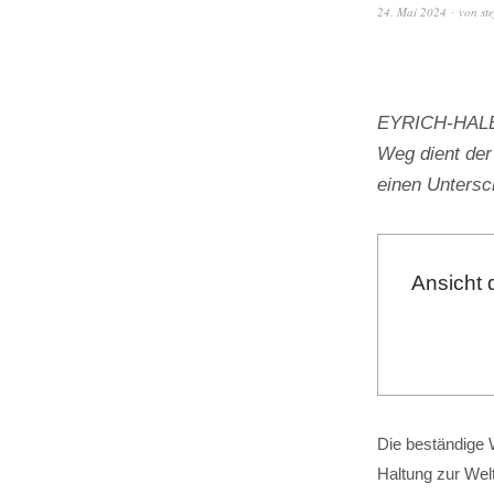
24. Mai 2024
von
st
EYRICH-HALBIG
Weg dient der
einen Unters
Ansicht 
Die beständige W
Haltung zur Wel