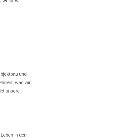
 wofür wir
Objektbau und
finiert, was wir
det unsere
 Leben in den