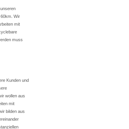
 unseren
n 60km. Wir
arbeiten mit
cyclebare
 werden muss
sere Kunden und
sere
wir wollen aus
iten mit
ir bilden aus
tereinander
tanziellen