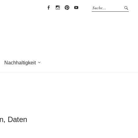
EYRICH-
EYRICH-
EYRICH-
EYRICH-
HALBIG
HALBIG
HALBIG
HALBIG
HOLZBAU
HOLZBAU
HOLZBAU
HOLZBAU
@
@
@
@
Facebook
Instagram
Pinterest
Youtube
Nachhaltigkeit
en, Daten