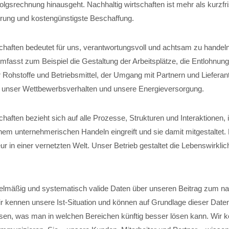
folgsrechnung hinausgeht. Nachhaltig wirtschaften ist mehr als kurzfri
ung und kostengünstigste Beschaffung.
schaften bedeutet für uns, verantwortungsvoll und achtsam zu handel
fasst zum Beispiel die Gestaltung der Arbeitsplätze, die Entlohnung
 Rohstoffe und Betriebsmittel, der Umgang mit Partnern und Lieferant
, unser Wettbewerbsverhalten und unsere Energieversorgung.
chaften bezieht sich auf alle Prozesse, Strukturen und Interaktionen,
em unternehmerischen Handeln eingreift und sie damit mitgestaltet
r in einer vernetzten Welt. Unser Betrieb gestaltet die Lebenswirklich
elmäßig und systematisch valide Daten über unseren Beitrag zum na
ir kennen unsere Ist-Situation und können auf Grundlage dieser Date
sen, was man in welchen Bereichen künftig besser lösen kann. Wir 