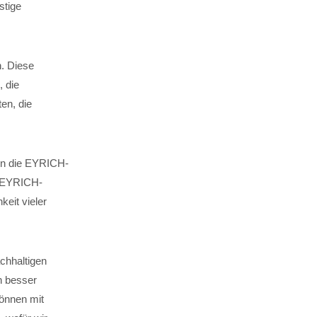
stige
n. Diese
, die
en, die
 in die EYRICH-
. EYRICH-
keit vieler
chhaltigen
n besser
können mit