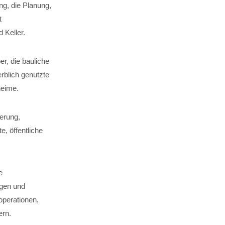
g, die Planung,
t
Keller.
er, die bauliche
rblich genutzte
heime.
erung,
, öffentliche
e
ägen und
perationen,
ern.