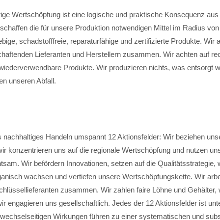
ige Wertschöpfung ist eine logische und praktische Konsequenz aus
beschaffen die für unsere Produktion notwendigen Mittel im Radius vo
bige, schadstofffreie, reparaturfähige und zertifizierte Produkte. Wir 
schaftenden Lieferanten und Herstellern zusammen. Wir achten auf re
 wiederverwendbare Produkte. Wir produzieren nichts, was entsorgt
en unseren Abfall.
 nachhaltiges Handeln umspannt 12 Aktionsfelder: Wir beziehen un
 wir konzentrieren uns auf die regionale Wertschöpfung und nutzen un
am. Wir befördern Innovationen, setzen auf die Qualitätsstrategie, 
rganisch wachsen und vertiefen unsere Wertschöpfungskette. Wir arbe
hlüssellieferanten zusammen. Wir zahlen faire Löhne und Gehälter, w
ir engagieren uns gesellschaftlich. Jedes der 12 Aktionsfelder ist un
 wechselseitigen Wirkungen führen zu einer systematischen und subs