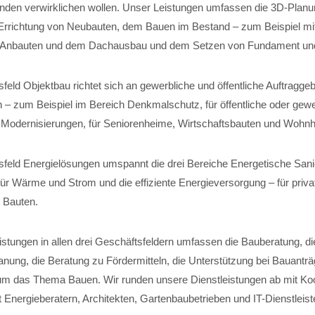
nden verwirklichen wollen. Unser Leistungen umfassen die 3D-Planun
Errichtung von Neubauten, dem Bauen im Bestand – zum Beispiel mi
 Anbauten und dem Dachausbau und dem Setzen von Fundament und 
eld Objektbau richtet sich an gewerbliche und öffentliche Auftraggeb
 – zum Beispiel im Bereich Denkmalschutz, für öffentliche oder gewe
für Modernisierungen, für Seniorenheime, Wirtschaftsbauten und Wohn
feld Energielösungen umspannt die drei Bereiche Energetische Sani
r Wärme und Strom und die effiziente Energieversorgung – für private
 Bauten.
istungen in allen drei Geschäftsfeldern umfassen die Bauberatung, di
anung, die Beratung zu Fördermitteln, die Unterstützung bei Bauantr
m das Thema Bauen. Wir runden unsere Dienstleistungen ab mit Koo
 Energieberatern, Architekten, Gartenbaubetrieben und IT-Dienstleist