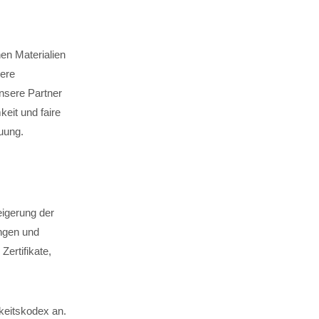
en Materialien
sere
unsere Partner
keit und faire
uung.
eigerung der
ngen und
ertifikate,
keitskodex an.