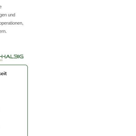
e
ägen und
perationen,
ern.