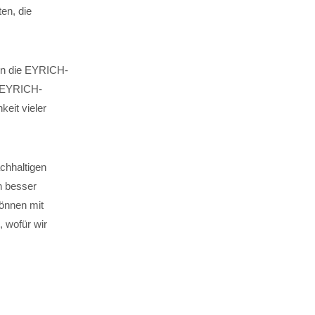
en, die
 in die EYRICH-
. EYRICH-
keit vieler
chhaltigen
n besser
können mit
 wofür wir