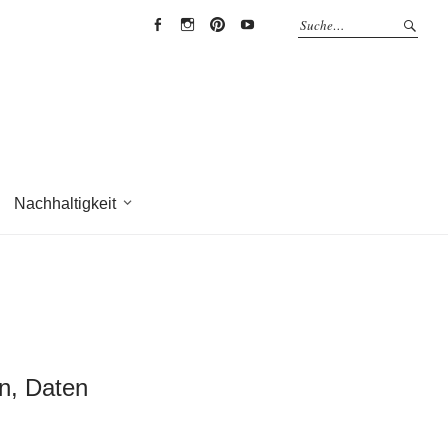
EYRICH-
EYRICH-
EYRICH-
EYRICH-
HALBIG
HALBIG
HALBIG
HALBIG
HOLZBAU
HOLZBAU
HOLZBAU
HOLZBAU
@
@
@
@
Facebook
Instagram
Pinterest
Youtube
Nachhaltigkeit
en, Daten