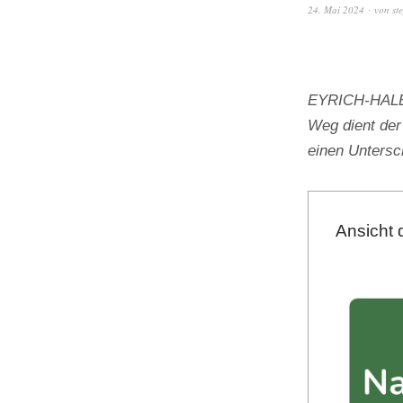
24. Mai 2024
von
st
EYRICH-HALBIG
Weg dient der
einen Unters
Ansicht 