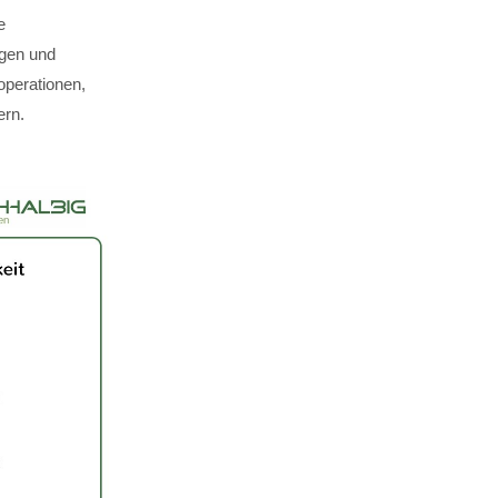
e
ägen und
perationen,
ern.