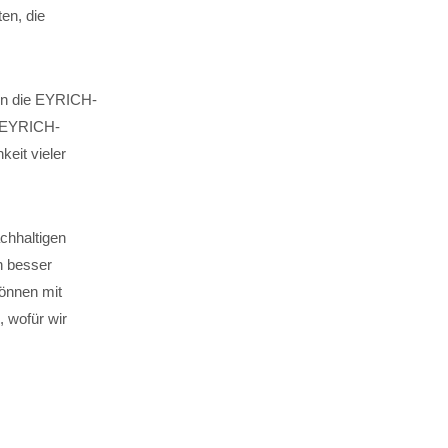
en, die
 in die EYRICH-
. EYRICH-
keit vieler
chhaltigen
n besser
können mit
 wofür wir