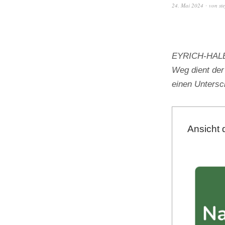
24. Mai 2024
von
st
EYRICH-HALBIG
Weg dient der
einen Unters
Ansicht 