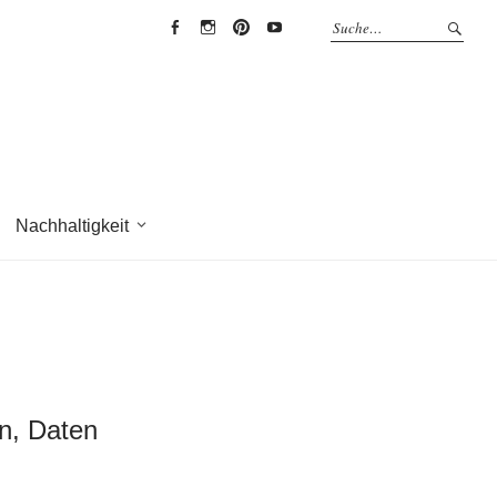
EYRICH-
EYRICH-
EYRICH-
EYRICH-
HALBIG
HALBIG
HALBIG
HALBIG
HOLZBAU
HOLZBAU
HOLZBAU
HOLZBAU
@
@
@
@
Facebook
Instagram
Pinterest
Youtube
Nachhaltigkeit
en, Daten