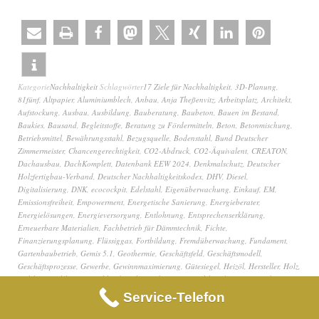
Kategorie
Nachhaltigkeit
Schlagwörter
17 Ziele für Nachhaltigkeit
,
3D-Planung
,
81fünf
,
Altpapier
,
Aluminiumblech
,
Anbau
,
Anja Theßenvitz
,
Arbeitsplatz
,
Architekt
,
Aufstockung
,
Ausbau
,
Ausbildung
,
Bauberatung
,
Baubeton
,
Bauen im Bestand
,
Baukies
,
Bausand
,
Begleitstoffe
,
Beratung zu Fördermitteln
,
Beton
,
Betonmischung
,
Betriebsmittel
,
Bewährungsstahl
,
Bezugsquelle
,
Bodenstahl
,
Bund Deutscher
Zimmermeister
,
Chancengerechtigkeit
,
CO2-Abdruck
,
CO2-Äquivalent
,
CREATON
,
Dachausbau
,
DachKomplett
,
Datenbank EEW 2024
,
Denkmalschutz
,
Deutscher
Holzfertigbau-Verband
,
Deutscher Nachhaltigkeitskodex
,
DHV
,
Diesel
,
Digitalisierung
,
DNK
,
ecocockpit
,
Edelstahl
,
Eigenüberwachung
,
Einkauf
,
EM
,
Emissionsfreiheit
,
Empowerment
,
Energetische Sanierung
,
Energieberater
,
Energielösungen
,
Energieversorgung
,
Entlohnung
,
Entsprechenserklärung
,
Erneuerbare Materialien
,
Fachbetrieb für Dämmtechnik
,
Fichte
,
Finanzierungsplanung
,
Flüssiggas
,
Fortbildung
,
Fremdüberwachung
,
Fundament
,
Gartenbaubetrieb
,
Gemis 5.1
,
Geothermie
,
Geschäftsfeld
,
Geschäftsmodell
,
Geschäftsprozesse
,
Gewerbe
,
Gewinnmaximierung
,
Gütesiegel
,
Heizöl
,
Hersteller
,
Holz
,
Holzbau
,
Holzbau Deutschland
,
Holzfaserdämmung
,
Holzhausbau
,
Infrastruktur
,
Innovation
,
Innovation und Infrastruktur
,
IT-Dienstleister
,
Kalkulation
,
Keller
,
Service-Telefon
Klebemittel
,
klimaneutral
,
klimaneutral wirtschaften
,
Klimaneutraler Betrieb
,
Klimaschutz
,
Kommunikation
,
Kooperation
,
Kostenvorteil
,
Kundenzufriedenheit
,